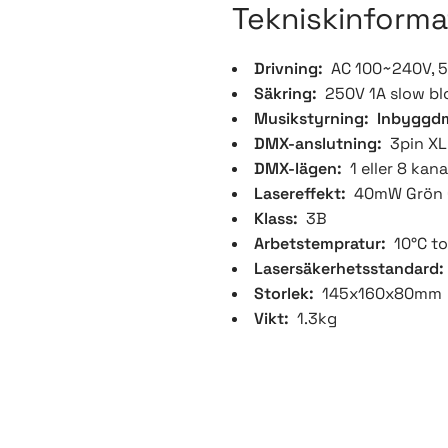
Tekniskinforma
Drivning:
AC 100~240V, 
Säkring:
250V 1A slow b
Musikstyrning: Inbyggd
DMX-anslutning:
3pin XL
DMX-lägen:
1 eller 8 kana
Lasereffekt:
40mW Grön
Klass:
3B
Arbetstempratur:
10°C t
Lasersäkerhetsstandard
Storlek:
145x160x80mm
Vikt:
1.3kg