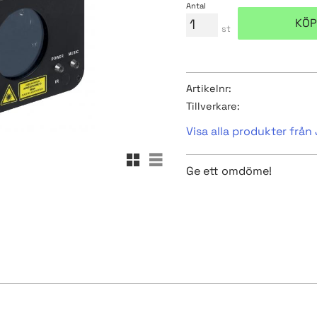
Antal
KÖP
st
Artikelnr
Tillverkare
Visa alla produkter frå
Rutnätsvy
Listvy
Ge ett omdöme!