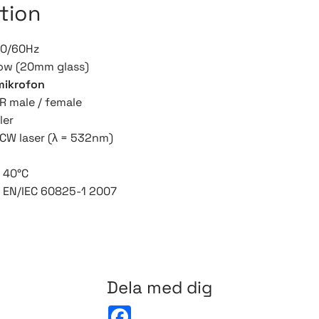
tion
50/60Hz
low (20mm glass)
mikrofon
R male / female
ler
 CW laser (λ = 532nm)
o 40°C
:
EN/IEC 60825-1 2007
Dela med dig
F