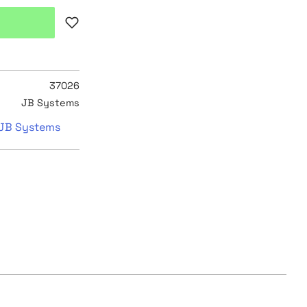
Lägg till i favoriter
37026
JB Systems
n JB Systems