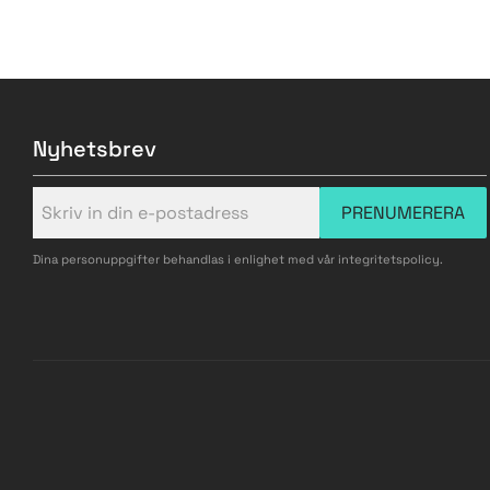
Nyhetsbrev
PRENUMERERA
Dina personuppgifter behandlas i enlighet med vår
integritetspolicy
.