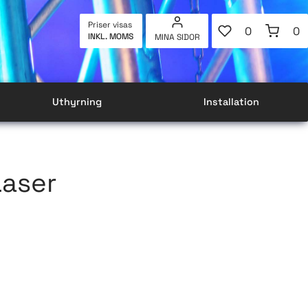
FAVORITER
KUNDVAG
Priser visas
0
0
INKL. MOMS
MINA SIDOR
ANTAL FAVOR
AN
Uthyrning
Installation
aser