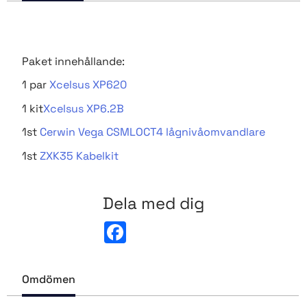
Paket innehållande:
1 par
Xcelsus XP620
1 kit
Xcelsus XP6.2B
1st
Cerwin Vega CSMLOCT4 lågnivåomvandlare
1st
ZXK35 Kabelkit
Dela med dig
F
a
c
e
b
Omdömen
o
o
k