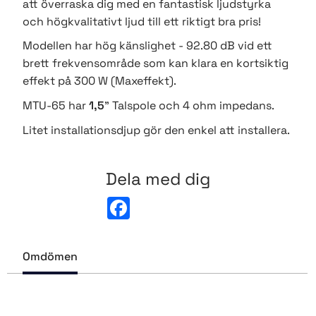
att överraska dig med en fantastisk ljudstyrka
och högkvalitativt ljud till ett riktigt bra pris!
Modellen har hög känslighet - 92.80 dB vid ett
brett frekvensområde som kan klara en kortsiktig
effekt på 300 W (Maxeffekt).
MTU-65 har
1,5
" Talspole och 4 ohm impedans.
Litet installationsdjup gör den enkel att installera.
Dela med dig
F
a
c
e
b
Omdömen
o
o
k