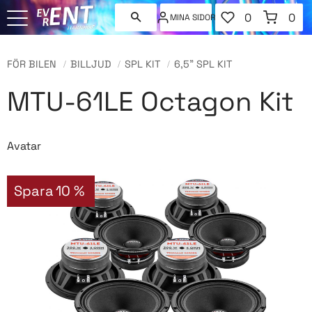
FAVORITER
KUNDVAGN
0
0
MINA SIDOR
ANTAL FAVORI
ANT
Meny
FÖR BILEN
BILLJUD
SPL KIT
6,5" SPL KIT
MTU-61LE Octagon Kit
Avatar
Spara
10
%