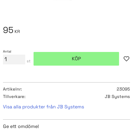
95
KR
Antal
KÖP
Lägg
st
Artikelnr
23095
Tillverkare
JB Systems
Visa alla produkter från JB Systems
Ge ett omdöme!