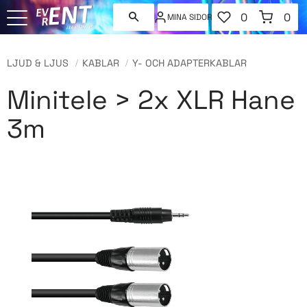
FAVORITER
KUNDVAGN
0
0
MINA SIDOR
ANTAL FAVORI
ANT
Meny
LJUD & LJUS
KABLAR
Y- OCH ADAPTERKABLAR
Minitele > 2x XLR Hane
3m