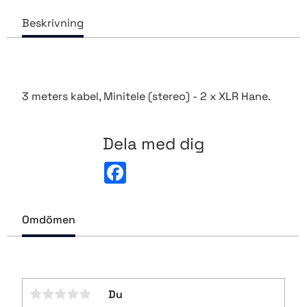
3 meters kabel, Minitele (stereo) - 2 x XLR Hane.
Dela med dig
F
a
c
e
b
Omdömen
o
o
k
Du