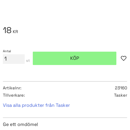
18
KR
Antal
KÖP
Lägg
st
Artikelnr
23160
Tillverkare
Tasker
Visa alla produkter från Tasker
Ge ett omdöme!