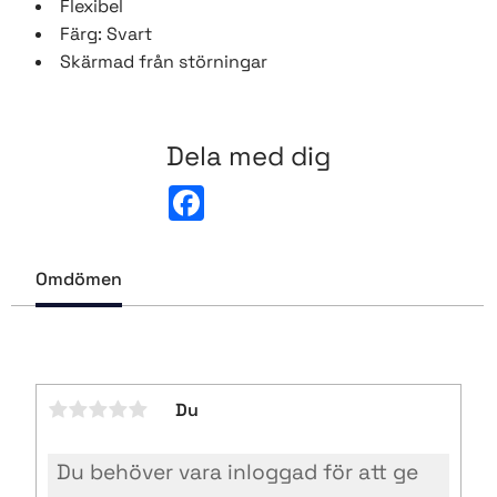
Flexibel
Färg: Svart
Skärmad från störningar
Dela med dig
F
a
c
e
b
Omdömen
o
o
k
Du