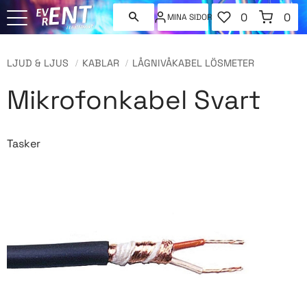
FAVORITER
KUNDVAGN
0
0
MINA SIDOR
ANTAL FAVORI
ANT
Meny
LJUD & LJUS
KABLAR
LÅGNIVÅKABEL LÖSMETER
Mikrofonkabel Svart
Tasker