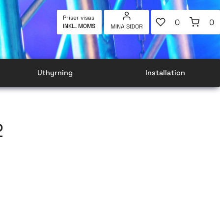
FAVORITER
KUNDVAG
Priser visas
0
0
INKL. MOMS
MINA SIDOR
ANTAL FAVOR
AN
Uthyrning
Installation
2