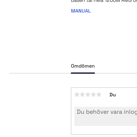
basen tål hela 1200W RMS 
MANUAL
Omdömen
Du