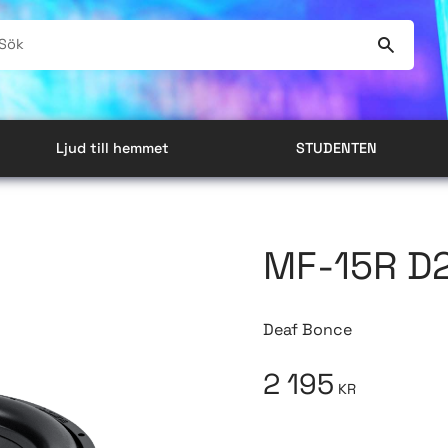
Ljud till hemmet
STUDENTEN
MF-15R D
Deaf Bonce
2 195
KR