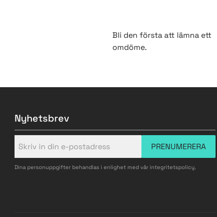
Bli den första att lämna ett
omdöme.
Nyhetsbrev
PRENUMERERA
Dina personuppgifter behandlas i enlighet med vår
integritetspolicy
.