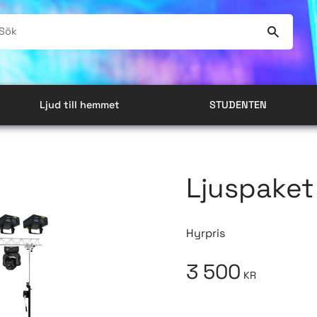
Ljud till hemmet
STUDENTEN
Ljuspaket
Hyrpris
3 500
KR