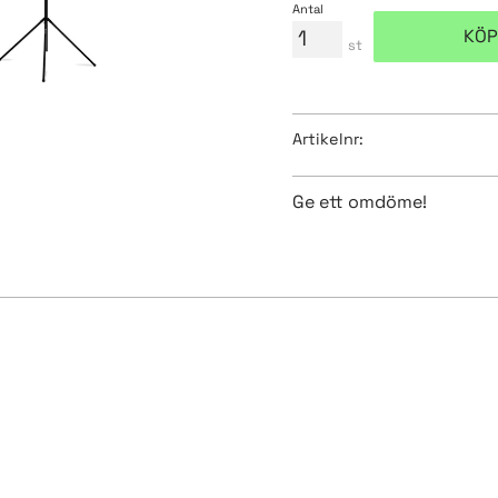
Antal
KÖP
st
Artikelnr
Ge ett omdöme!