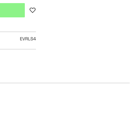
Lägg till i favoriter
EVRLS4