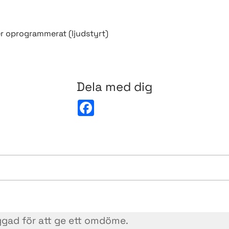
r oprogrammerat (ljudstyrt)
Dela med dig
F
a
c
e
b
o
o
k