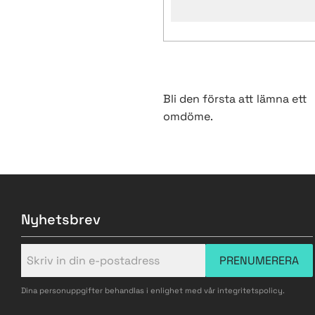
Bli den första att lämna ett
omdöme.
Nyhetsbrev
PRENUMERERA
Dina personuppgifter behandlas i enlighet med vår
integritetspolicy
.