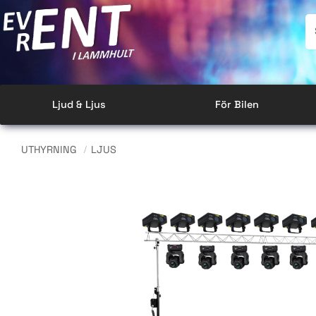
Ljud & Ljus
För Bilen
UTHYRNING
LJUS