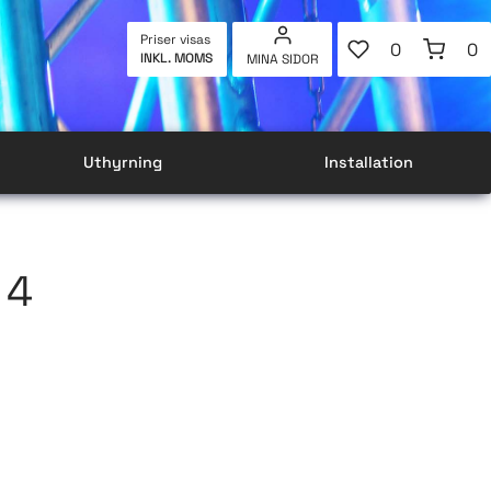
FAVORITER
KUNDVAG
Priser visas
0
0
INKL. MOMS
MINA SIDOR
ANTAL FAVOR
AN
Uthyrning
Installation
 4