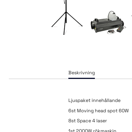
Ljuspaket innehållande
6st Moving head spot 60W
8st Space 4 laser
1st 2000W rökmaskin