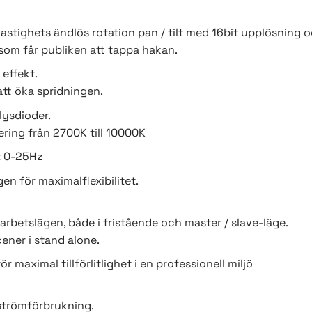
tighets ändlös rotation pan / tilt med 16bit upplösning o
som får publiken att tappa hakan.
effekt.
 att öka spridningen.
lysdioder.
ering från 2700K till 10000K
t 0-25Hz
n för maximalflexibilitet.
rbetslägen, både i fristående och master / slave-läge.
ener i stand alone.
r maximal tillförlitlighet i en professionell miljö
strömförbrukning.