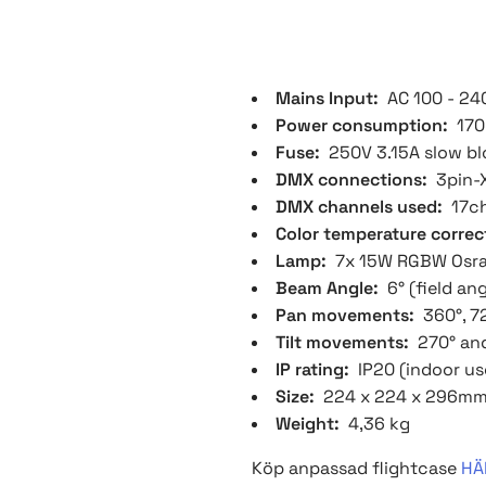
Mains Input:
AC 100 - 24
Power consumption:
170
Fuse:
250V 3.15A slow b
DMX connections:
3pin-
DMX channels used:
17c
Color temperature correc
Lamp:
7x 15W RGBW Osr
Beam Angle:
6° (field ang
Pan movements:
360°, 7
Tilt movements:
270° and
IP rating:
IP20 (indoor us
Size:
224 x 224 x 296m
Weight:
4,36 kg
Köp anpassad flightcase
HÄ