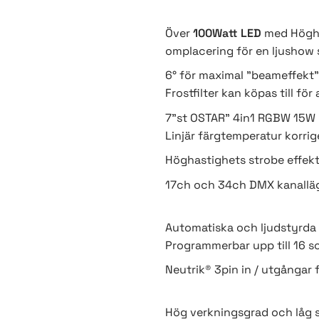
Över
100Watt LED
med Höghas
omplacering för en ljushow 
6° för maximal "beameffekt" 
Frostfilter kan köpas till för
7”st OSTAR" 4in1 RGBW 15W 
Linjär färgtemperatur korrig
Höghastighets strobe effek
17ch och 34ch DMX kanalläge
Automatiska och ljudstyrda a
Programmerbar upp till 16 sc
Neutrik® 3pin in / utgångar fö
Hög verkningsgrad och låg 