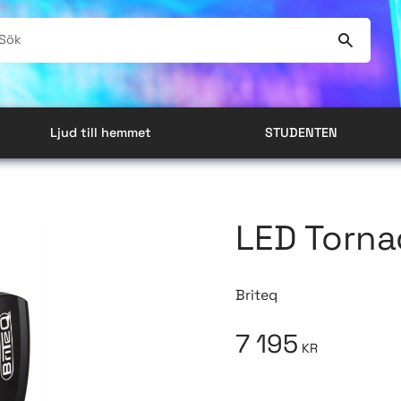
Ljud till hemmet
STUDENTEN
LED Torna
Briteq
7 195
KR