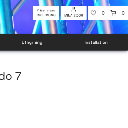
FAVORITER
KUNDVAG
Priser visas
0
0
INKL. MOMS
MINA SIDOR
ANTAL FAVOR
AN
Uthyrning
Installation
do 7