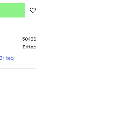
Lägg till i favoriter
30456
Briteq
Briteq