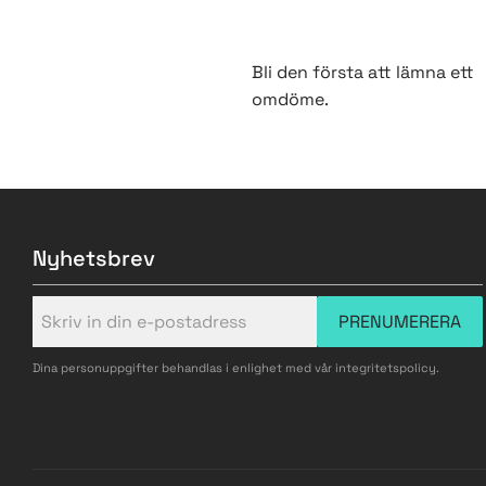
Bli den första att lämna ett
omdöme.
Nyhetsbrev
PRENUMERERA
Dina personuppgifter behandlas i enlighet med vår
integritetspolicy
.