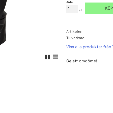
Antal
KÖP
st
Artikelnr
Tillverkare
Visa alla produkter från 
Rutnätsvy
Listvy
Ge ett omdöme!