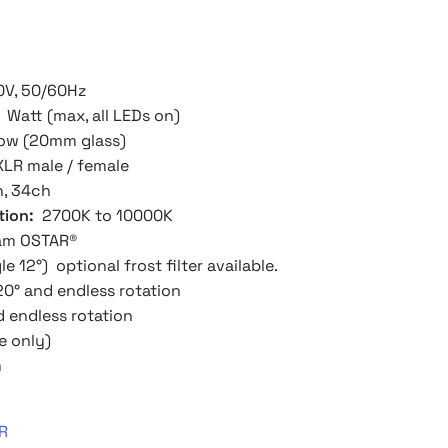
0V, 50/60Hz
 Watt (max, all LEDs on)
low (20mm glass)
XLR male / female
h, 34ch
tion:
2700K to 10000K
am OSTAR®
le 12°) optional frost filter available.
20° and endless rotation
 endless rotation
e only)
m
R