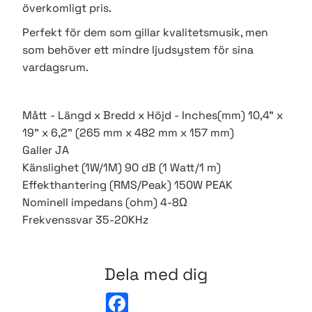
överkomligt pris.
Perfekt för dem som gillar kvalitetsmusik, men
som behöver ett mindre ljudsystem för sina
vardagsrum.
Mått - Längd x Bredd x Höjd - Inches(mm) 10,4" x
19" x 6,2" (265 mm x 482 mm x 157 mm)
Galler JA
Känslighet (1W/1M) 90 dB (1 Watt/1 m)
Effekthantering (RMS/Peak) 150W PEAK
Nominell impedans (ohm) 4-8Ω
Frekvenssvar 35-20KHz
Dela med dig
F
a