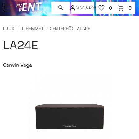
FAVORITER
KUNDVAGN
0
0
MINA SIDOR
ANTAL FAVORI
ANT
Meny
LJUD TILL HEMMET
CENTERHÖGTALARE
LA24E
Cerwin Vega