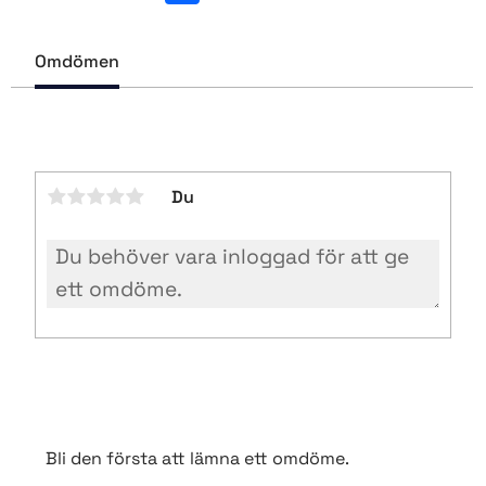
c
e
b
Omdömen
o
o
k
Du
Bli den första att lämna ett omdöme.