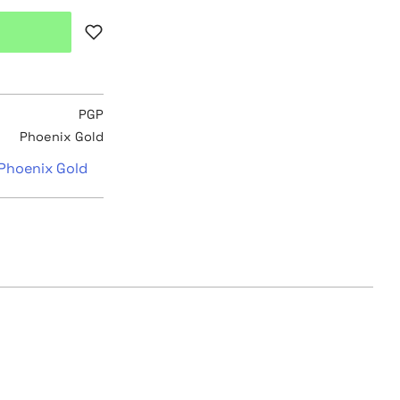
Lägg till i favoriter
PGP
Phoenix Gold
 Phoenix Gold