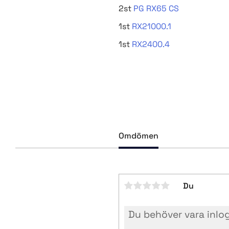
2st
PG RX65 CS
1st
RX21000.1
1st
RX2400.4
Omdömen
Du