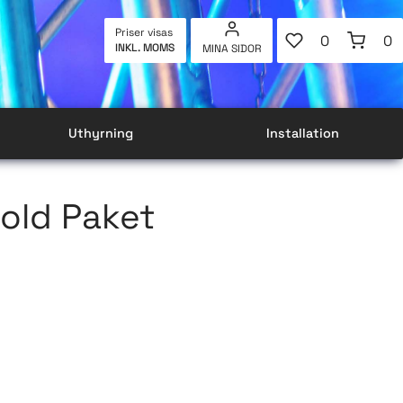
FAVORITER
KUNDVAG
Priser visas
0
0
INKL. MOMS
MINA SIDOR
ANTAL FAVOR
AN
Uthyrning
Installation
old Paket