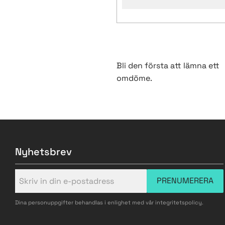
Bli den första att lämna ett
omdöme.
Nyhetsbrev
PRENUMERERA
Dina personuppgifter behandlas i enlighet med vår
integritetspolicy
.