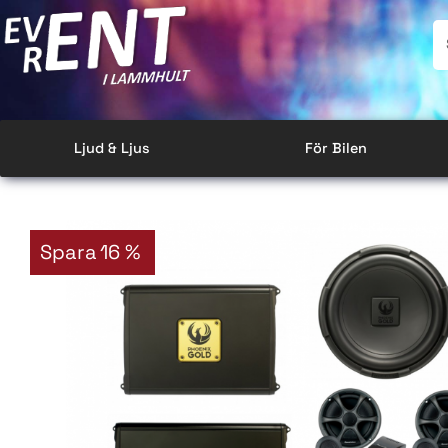
Ljud & Ljus
För Bilen
Spara
16
%