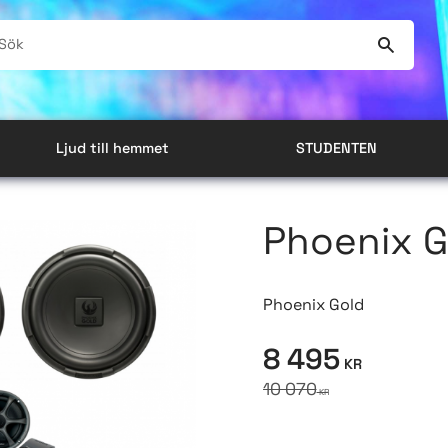
Ljud till hemmet
STUDENTEN
Phoenix G
Phoenix Gold
Nedsatt pris:
8 495
KR
Ordinarie pris:
10 070
KR