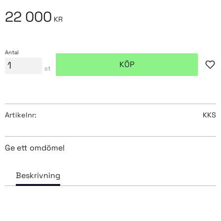
22 000
KR
Antal
KÖP
Lägg
st
Artikelnr
KKS
Ge ett omdöme!