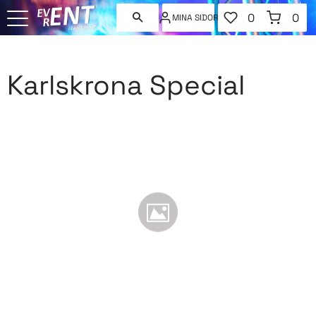
FAVORITER
KUNDVAGN
0
0
MINA SIDOR
ANTAL FAVORI
ANT
Meny
Karlskrona Special