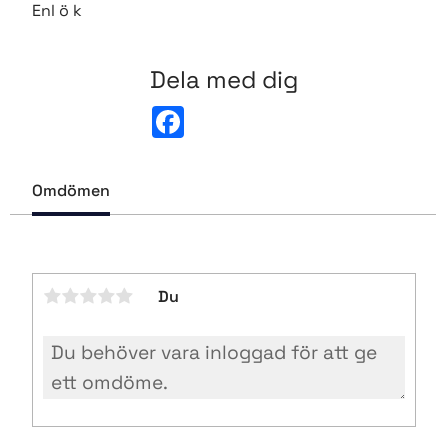
Enl ö k
Dela med dig
F
a
c
e
b
Omdömen
o
o
k
Du