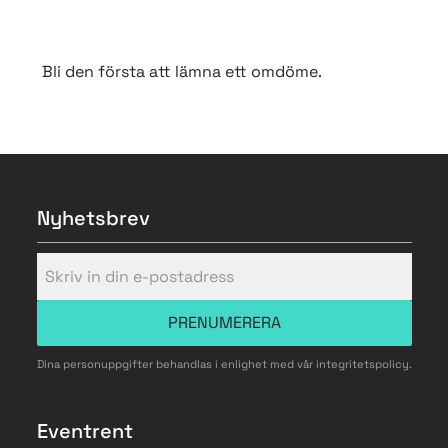
Bli den första att lämna ett omdöme.
Nyhetsbrev
PRENUMERERA
Dina personuppgifter behandlas i enlighet med vår
integritetspolicy
.
Eventrent