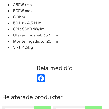
250W rms
500W max
8 Ohm
50 Hz - 4,5 kHz
SPL: 96dB 1W/1m
Utskärningshål: 353 mm
Monteringsdjup: 125mm
Vikt: 4,5kg
Dela med dig
F
a
c
e
b
Relaterade produkter
o
o
k