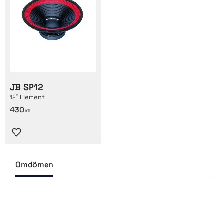
JB SP12
12" Element
430
KR
Lägg till i favoriter
Omdömen