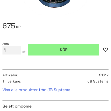
675
KR
Antal
KÖP
Lägg
st
Artikelnr
21317
Tillverkare
JB Systems
Visa alla produkter från JB Systems
Ge ett omdöme!