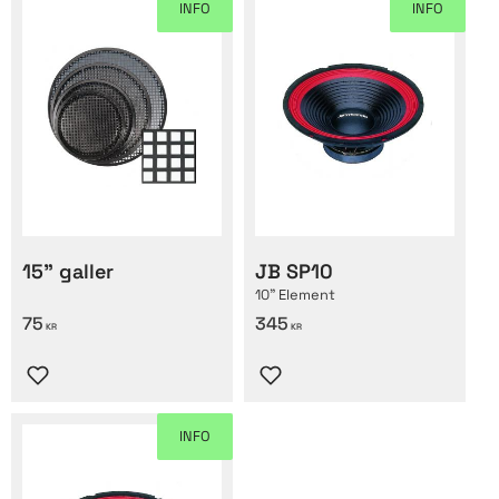
INFO
INFO
15" galler
JB SP10
10" Element
75
345
KR
KR
Lägg till i favoriter
Lägg till i favoriter
INFO