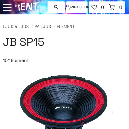
FAVORITER
KUNDVAGN
0
0
MINA SIDOR
ANTAL FAVORI
ANT
Meny
LJUD & LJUS
PA LJUD
ELEMENT
JB SP15
15" Element