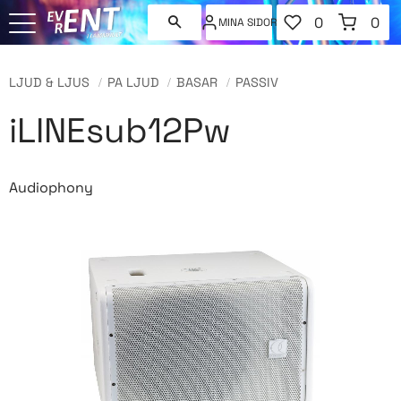
FAVORITER
KUNDVAGN
0
0
MINA SIDOR
ANTAL FAVORI
ANT
Meny
LJUD & LJUS
PA LJUD
BASAR
PASSIV
iLINEsub12Pw
Audiophony