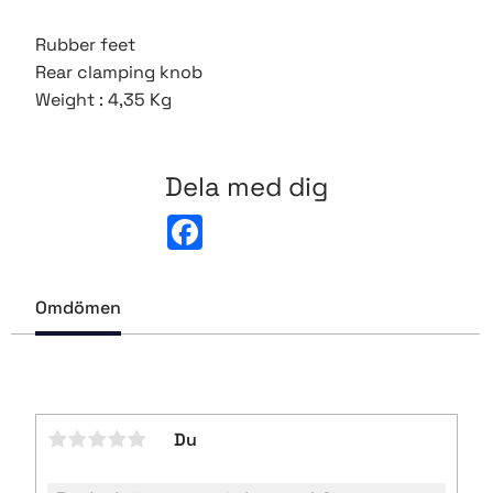
Rubber feet
Rear clamping knob
Weight : 4,35 Kg
Dela med dig
F
a
c
e
b
Omdömen
o
o
k
Du