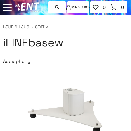
FAVORITER
KUNDVAGN
0
0
MINA SIDOR
ANTAL FAVORI
ANT
Meny
LJUD & LJUS
STATIV
iLINEbasew
Audiophony