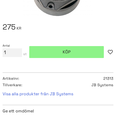
275
KR
Antal
KÖP
Lägg
st
Artikelnr
21313
Tillverkare
JB Systems
Visa alla produkter från JB Systems
Ge ett omdöme!