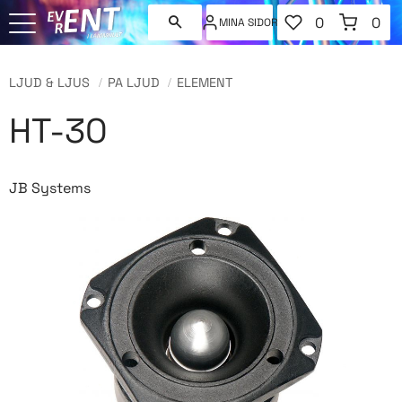
FAVORITER
KUNDVAGN
0
0
MINA SIDOR
ANTAL FAVORI
ANT
Meny
LJUD & LJUS
PA LJUD
ELEMENT
HT-30
JB Systems