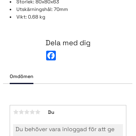
Storlek: 80x80x63
Utskärningshål: 70mm
Vikt: 0.68 kg
Dela med dig
F
a
c
e
b
Omdömen
o
o
k
Du