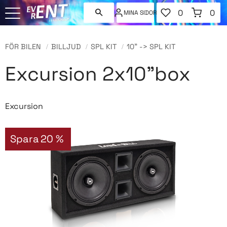
FAVORITER
KUNDVAGN
0
0
MINA SIDOR
ANTAL FAVORI
ANT
Meny
FÖR BILEN
BILLJUD
SPL KIT
10" -> SPL KIT
Excursion 2x10"box
Excursion
Spara
20
%