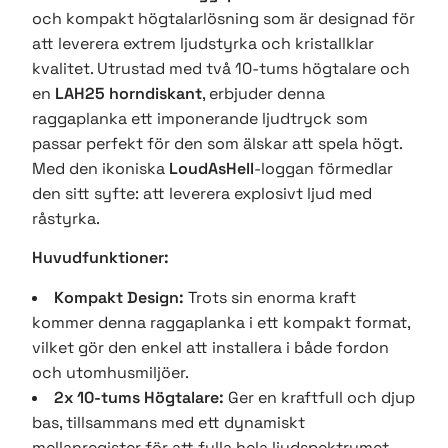
och kompakt högtalarlösning som är designad för
att leverera extrem ljudstyrka och kristallklar
kvalitet. Utrustad med två 10-tums högtalare och
en
LAH25 horndiskant
, erbjuder denna
raggaplanka ett imponerande ljudtryck som
passar perfekt för den som älskar att spela högt.
Med den ikoniska
LoudAsHell
-loggan förmedlar
den sitt syfte: att leverera explosivt ljud med
råstyrka.
Huvudfunktioner:
Kompakt Design:
Trots sin enorma kraft
kommer denna raggaplanka i ett kompakt format,
vilket gör den enkel att installera i både fordon
och utomhusmiljöer.
2x 10-tums Högtalare:
Ger en kraftfull och djup
bas, tillsammans med ett dynamiskt
mellanregister för att fylla hela ljudspektrumet.