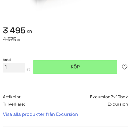
Nedsatt pris:
3 495
KR
Ordinarie pris:
4 375
KR
Antal
KÖP
Lägg
st
Artikelnr
Excursion2x10box
Tillverkare
Excursion
Visa alla produkter från Excursion