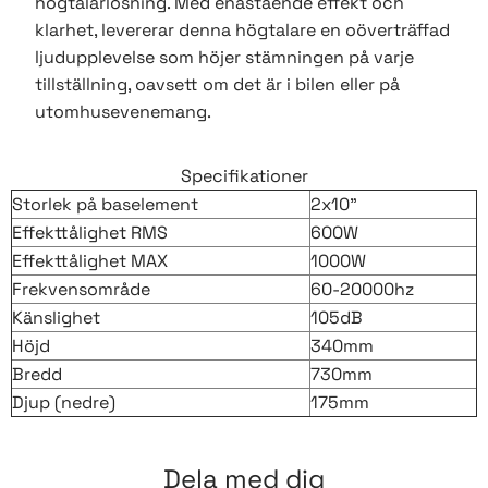
högtalarlösning. Med enastående effekt och
klarhet, levererar denna högtalare en oöverträffad
ljudupplevelse som höjer stämningen på varje
tillställning, oavsett om det är i bilen eller på
utomhusevenemang.
Specifikationer
Storlek på baselement
2x10"
Effekttålighet RMS
600W
Effekttålighet MAX
1000W
Frekvensområde
60-20000hz
Känslighet
105dB
Höjd
340mm
Bredd
730mm
Djup (nedre)
175mm
Dela med dig