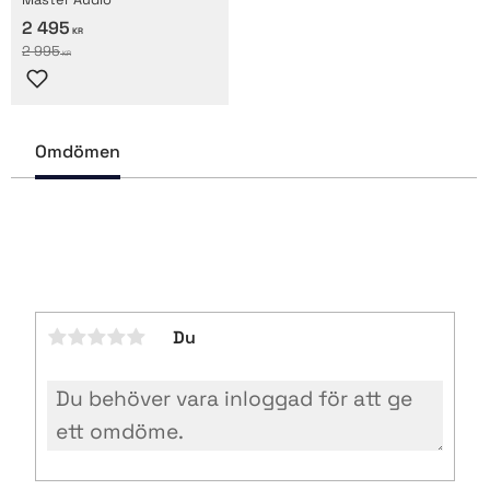
2 495
KR
2 995
KR
Lägg till i favoriter
Omdömen
Du