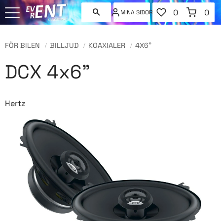
FAVORITER
KUNDVAGN
0
0
MINA SIDOR
ANTAL FAVORI
ANT
Meny
FÖR BILEN
BILLJUD
KOAXIALER
4X6"
DCX 4x6"
Hertz