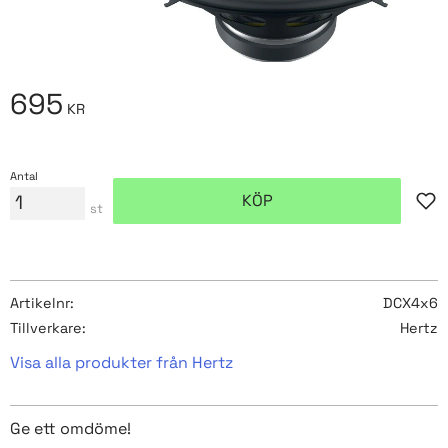
695
KR
Antal
KÖP
Lägg
st
Artikelnr
DCX4x6
Tillverkare
Hertz
Visa alla produkter från Hertz
Ge ett omdöme!