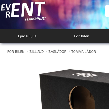
Ljud & Ljus
För Bilen
FÖR BILEN
BILLJUD
BASLÅDOR
TOMMA LÅDOR