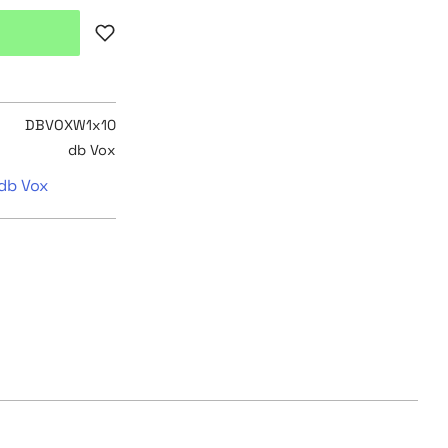
Lägg till i favoriter
DBVOXW1x10
db Vox
 db Vox