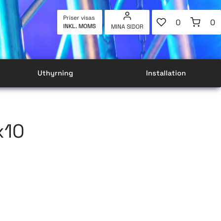
FAVORITER
KUNDVAG
Priser visas
0
0
INKL. MOMS
MINA SIDOR
ANTAL FAVOR
AN
Uthyrning
Installation
x10