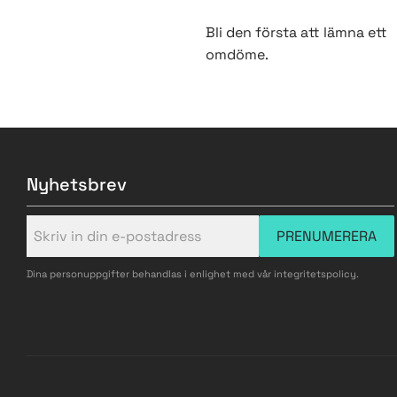
Bli den första att lämna ett
omdöme.
Nyhetsbrev
PRENUMERERA
Dina personuppgifter behandlas i enlighet med vår
integritetspolicy
.