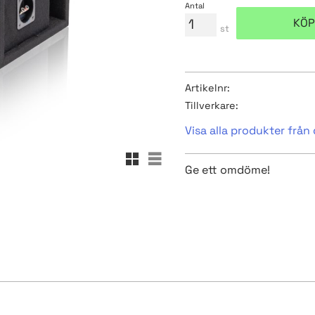
Antal
KÖP
st
Artikelnr
Tillverkare
Visa alla produkter från
Rutnätsvy
Listvy
Ge ett omdöme!