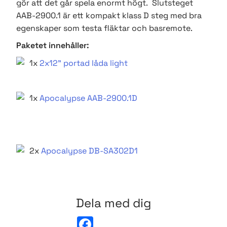
gör att det går spela enormt högt. Slutsteget
AAB-2900.1 är ett kompakt klass D steg med bra
egenskaper som testa fläktar och basremote.
Paketet innehåller:
1x
2x12" portad låda light
1x
Apocalypse AAB-2900.1D
2x
Apocalypse DB-SA302D1
Dela med dig
F