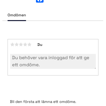
a
c
e
b
Omdömen
o
o
k
Du
Bli den första att lämna ett omdöme.