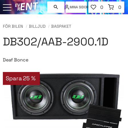
FAVORITER
KUNDVAGN
0
0
MINA SIDOR
ANTAL FAVORI
ANT
Meny
FÖR BILEN
BILLJUD
BASPAKET
DB302/AAB-2900.1D
Deaf Bonce
Spara
25
%