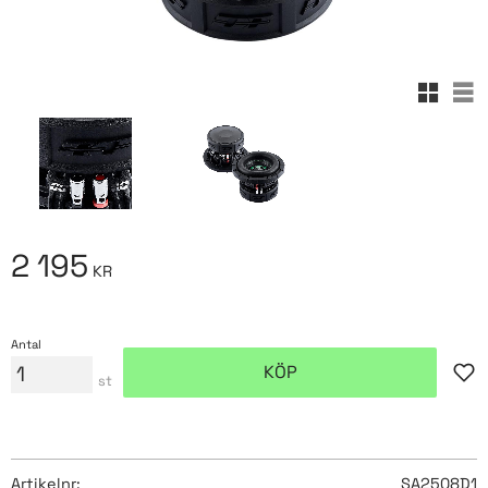
Rutnäts
Lis
2 195
KR
Antal
KÖP
Lägg
st
Artikelnr
SA2508D1