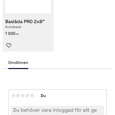
Baslåda PRO 2x8"
Autoleads
1 995
KR
Lägg till i favoriter
Omdömen
Du