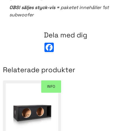
OBS! säljes styck-vis =
paketet innehåller 1st
subwoofer
Dela med dig
F
a
c
e
b
Relaterade produkter
o
o
k
INFO