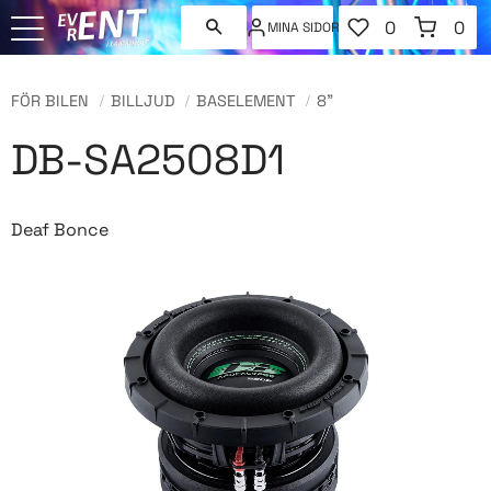
FAVORITER
KUNDVAGN
0
0
MINA SIDOR
ANTAL FAVORI
ANT
Meny
FÖR BILEN
BILLJUD
BASELEMENT
8"
DB-SA2508D1
Deaf Bonce