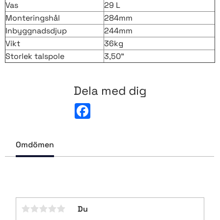
Vas
29 L
Monteringshål
284mm
Inbyggnadsdjup
244mm
Vikt
36kg
Storlek talspole
3,50"
Dela med dig
F
a
c
e
b
Omdömen
o
o
k
Du