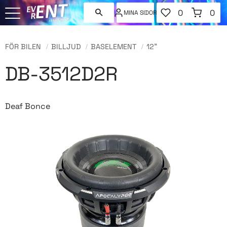
FAVORITER
KUNDVAGN
0
0
MINA SIDOR
ANTAL FAVORI
ANT
Meny
FÖR BILEN
BILLJUD
BASELEMENT
12"
DB-3512D2R
Deaf Bonce