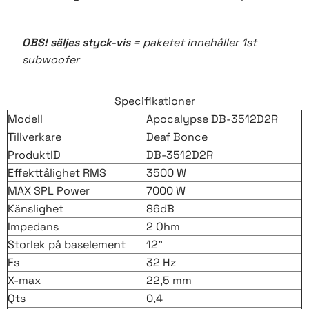
OBS! säljes styck-vis =
paketet innehåller 1st
subwoofer
Specifikationer
Modell
Apocalypse DB-3512D2R
Tillverkare
Deaf Bonce
ProduktID
DB-3512D2R
Effekttålighet RMS
3500 W
MAX SPL Power
7000 W
Känslighet
86dB
Impedans
2 Ohm
Storlek på baselement
12"
Fs
32 Hz
X-max
22,5 mm
Qts
0,4