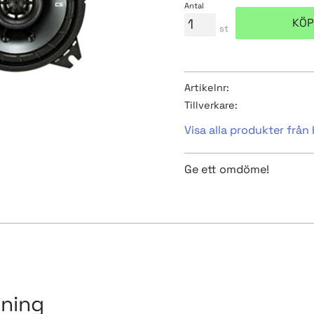
Antal
KÖP
st
Artikelnr
Tillverkare
Visa alla produkter från
Ge ett omdöme!
vning