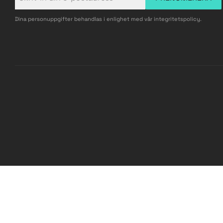
Dina personuppgifter behandlas i enlighet med vår
integritetspolicy
.