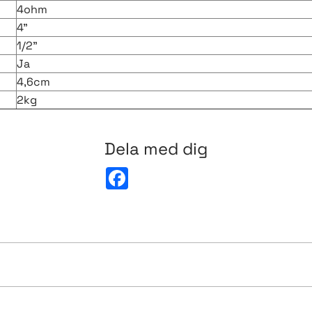
4ohm
4"
1/2"
Ja
4,6cm
2kg
Dela med dig
F
a
c
e
b
o
o
k