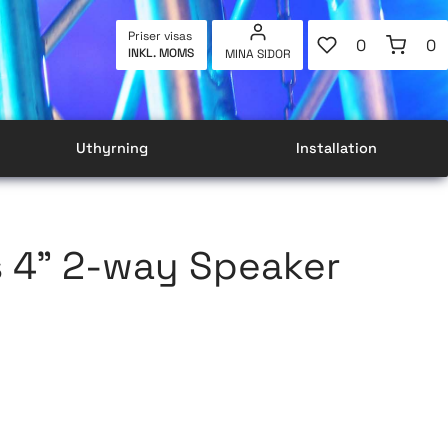
FAVORITER
KUNDVAG
Priser visas
0
0
INKL. MOMS
MINA SIDOR
ANTAL FAVOR
AN
Uthyrning
Installation
s 4" 2-way Speaker