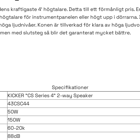
ns kraftigaste 4' högtalare. Detta till ett förmånligt pris
t högtalare för instrumentpanelen eller högt upp i dörrarna.
höga ljudnivåer. Konen är tillverkad för klara av höga ljudvo
en med slutsteg så blir det garanterat mycket bättre.
Specifikationer
KICKER "CS Series 4" 2-way Speaker
43CSC44
50W
150W
60-20k
88dB