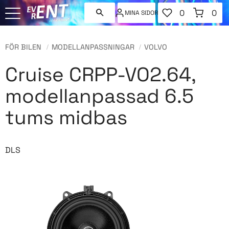
FAVORITER
KUNDVAGN
0
0
MINA SIDOR
ANTAL FAVORI
ANT
Meny
FÖR BILEN
MODELLANPASSNINGAR
VOLVO
Cruise CRPP-VO2.64,
modellanpassad 6.5
tums midbas
DLS