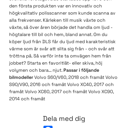
den första produkten var en innovativ och
högkvalitativ polisscanner som kunde scanna av
alla frekvenser. Kärleken till musik växte och
växte, så över åren började det handla om ljud -
högtalare till bil och hem, bland annat. Om du
köper ljud från DLS får du ljud med karakteristisk
värme som är svår att slita sig från - och svår att
tröttna på. Så varför inte ta omvägen hem från
jobbet? Starta en favoritlåt- eller skiva, höj
volymen och bara… njut.
Passar i följande
bilmodeller
Volvo S60/V60, 2018 och framåt Volvo
S90/V90, 2016 och framåt Volvo XC40, 2017 och
framåt Volvo XC60, 2017 och framåt Volvo XC90,
2014 och framåt
Dela med dig
F