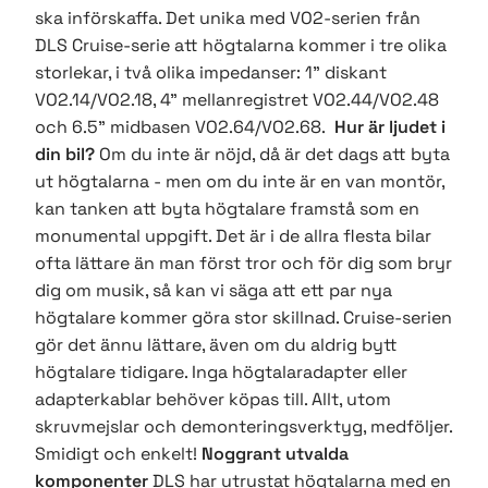
ska införskaffa. Det unika med VO2-serien från
DLS Cruise-serie att högtalarna kommer i tre olika
storlekar, i två olika impedanser: 1" diskant
VO2.14/VO2.18, 4" mellanregistret VO2.44/VO2.48
och 6.5" midbasen VO2.64/VO2.68.
Hur är ljudet i
din bil?
Om du inte är nöjd, då är det dags att byta
ut högtalarna - men om du inte är en van montör,
kan tanken att byta högtalare framstå som en
monumental uppgift. Det är i de allra flesta bilar
ofta lättare än man först tror och för dig som bryr
dig om musik, så kan vi säga att ett par nya
högtalare kommer göra stor skillnad. Cruise-serien
gör det ännu lättare, även om du aldrig bytt
högtalare tidigare. Inga högtalaradapter eller
adapterkablar behöver köpas till. Allt, utom
skruvmejslar och demonteringsverktyg, medföljer.
Smidigt och enkelt!
Noggrant utvalda
komponenter
DLS har utrustat högtalarna med en