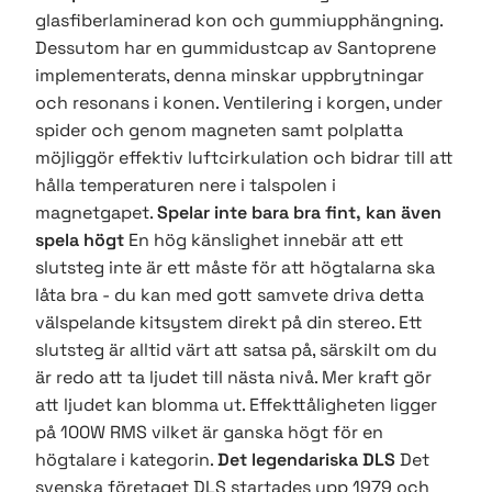
glasfiberlaminerad kon och gummiupphängning.
Dessutom har en gummidustcap av Santoprene
implementerats, denna minskar uppbrytningar
och resonans i konen. Ventilering i korgen, under
spider och genom magneten samt polplatta
möjliggör effektiv luftcirkulation och bidrar till att
hålla temperaturen nere i talspolen i
magnetgapet.
Spelar inte bara bra fint, kan även
spela högt
En hög känslighet innebär att ett
slutsteg inte är ett måste för att högtalarna ska
låta bra - du kan med gott samvete driva detta
välspelande kitsystem direkt på din stereo. Ett
slutsteg är alltid värt att satsa på, särskilt om du
är redo att ta ljudet till nästa nivå. Mer kraft gör
att ljudet kan blomma ut. Effekttåligheten ligger
på 100W RMS vilket är ganska högt för en
högtalare i kategorin.
Det legendariska DLS
Det
svenska företaget DLS startades upp 1979 och