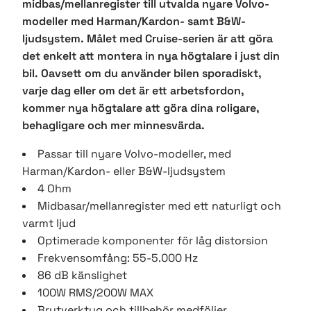
midbas/mellanregister till utvalda nyare Volvo-
modeller med Harman/Kardon- samt B&W-
ljudsystem. Målet med Cruise-serien är att göra
det enkelt att montera in nya högtalare i just din
bil. Oavsett om du använder bilen sporadiskt,
varje dag eller om det är ett arbetsfordon,
kommer nya högtalare att göra dina roligare,
behagligare och mer minnesvärda.
Passar till nyare Volvo-modeller, med
Harman/Kardon- eller B&W-ljudsystem
4 Ohm
Midbasar/mellanregister med ett naturligt och
varmt ljud
Optimerade komponenter för låg distorsion
Frekvensomfång: 55-5.000 Hz
86 dB känslighet
100W RMS/200W MAX
Brytverktyg och tillbehör medföljer