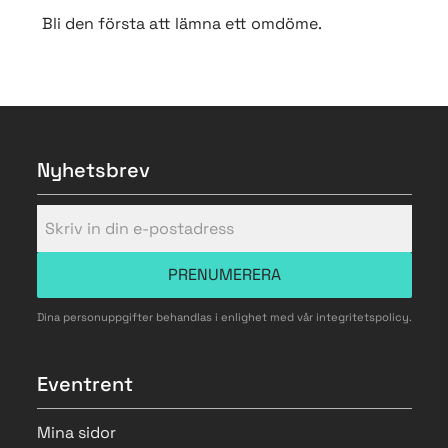
Bli den första att lämna ett omdöme.
Nyhetsbrev
PRENUMERERA
Dina personuppgifter behandlas i enlighet med vår
integritetspolicy
.
Eventrent
Mina sidor