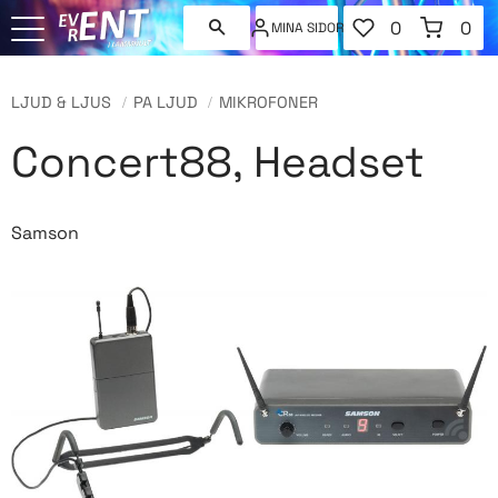
FAVORITER
KUNDVAGN
0
0
MINA SIDOR
ANTAL FAVORI
ANT
Meny
LJUD & LJUS
PA LJUD
MIKROFONER
Concert88, Headset
Samson