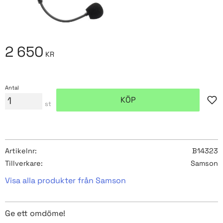
2 650
KR
Antal
KÖP
Lägg
st
Artikelnr
B14323
Tillverkare
Samson
Visa alla produkter från Samson
Ge ett omdöme!