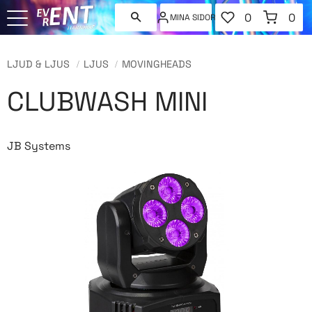
FAVORITER
KUNDVAGN
0
0
MINA SIDOR
ANTAL FAVORI
ANT
Meny
LJUD & LJUS
LJUS
MOVINGHEADS
CLUBWASH MINI
JB Systems