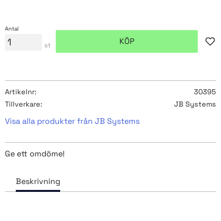
Antal
KÖP
Lägg
st
Artikelnr
30395
Tillverkare
JB Systems
Visa alla produkter från JB Systems
Ge ett omdöme!