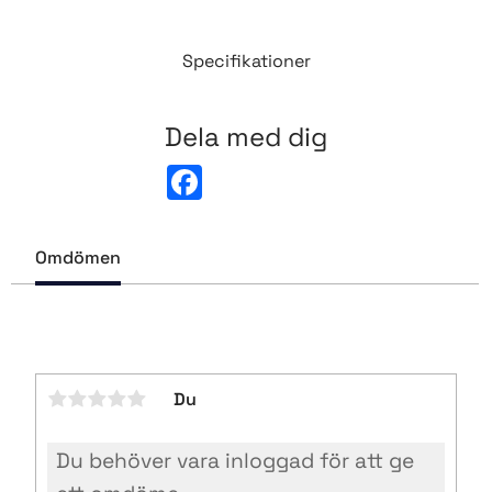
Specifikationer
Dela med dig
F
a
c
e
b
Omdömen
o
o
k
Du