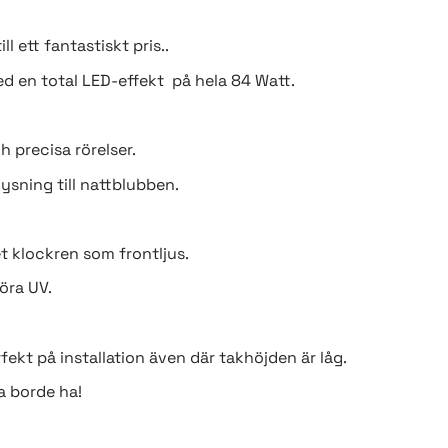
l ett fantastiskt pris..
en total LED-effekt på hela 84 Watt.
h precisa rörelser.
lysning till nattblubben.
t klockren som frontljus.
öra UV.
kt på installation även där takhöjden är låg.
a borde ha!