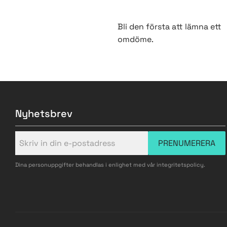
Bli den första att lämna ett
omdöme.
Nyhetsbrev
PRENUMERERA
Dina personuppgifter behandlas i enlighet med vår
integritetspolicy
.