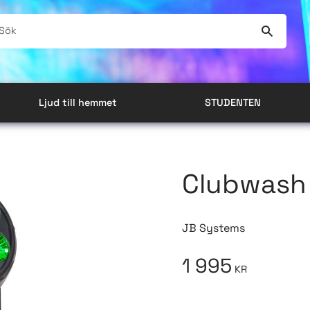
Ljud till hemmet
STUDENTEN
Clubwash
JB Systems
1 995
KR