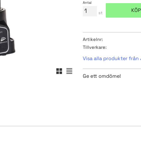
Antal
KÖP
st
Artikelnr
Tillverkare
Visa alla produkter frå
Rutnätsvy
Listvy
Ge ett omdöme!