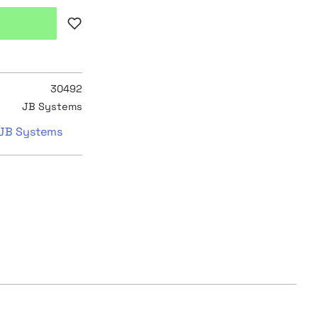
Lägg till i favoriter
30492
JB Systems
n JB Systems