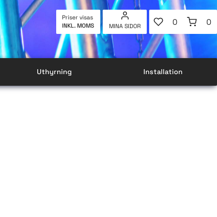
FAVORITER
KUNDVAG
Priser visas
0
0
INKL. MOMS
MINA SIDOR
ANTAL FAVOR
AN
Uthyrning
Installation