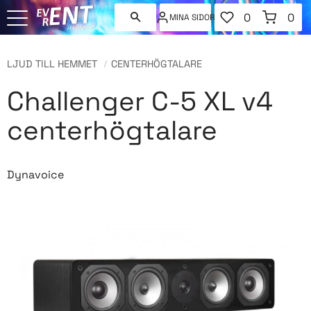
FAVORITER
KUNDVAGN
0
0
MINA SIDOR
ANTAL FAVORI
ANT
Meny
LJUD TILL HEMMET
CENTERHÖGTALARE
Challenger C-5 XL v4
centerhögtalare
Dynavoice