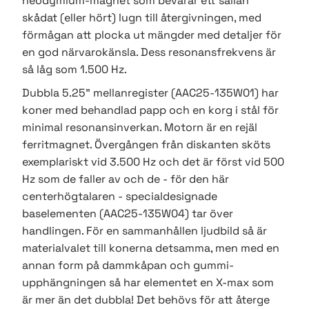
neodymium-magnet som bevarar ett sällan
skådat (eller hört) lugn till återgivningen, med
förmågan att plocka ut mängder med detaljer för
en god närvarokänsla. Dess resonansfrekvens är
så låg som 1.500 Hz.
Dubbla 5.25" mellanregister (AAC25-135W01) har
koner med behandlad papp och en korg i stål för
minimal resonansinverkan. Motorn är en rejäl
ferritmagnet. Övergången från diskanten sköts
exemplariskt vid 3.500 Hz och det är först vid 500
Hz som de faller av och de - för den här
centerhögtalaren - specialdesignade
baselementen (AAC25-135W04) tar över
handlingen. För en sammanhållen ljudbild så är
materialvalet till konerna detsamma, men med en
annan form på dammkåpan och gummi-
upphängningen så har elementet en X-max som
är mer än det dubbla! Det behövs för att återge