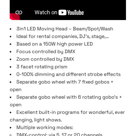
3in1 LED Moving Head – Beam/Spot/Wash
Ideal for rental companies, DJ’s, stage,…
Based on a 150W high power LED
Focus controlled by DMX
Zoom controlled by DMX
3 facet rotating prism
0-100% dimming and different strobe effects
Separate gobo wheel with 7 fixed gobos +
open
Separate gobo wheel with 6 rotating gobo’s +
open
Excellent built-in programs for wonderful, ever
changing, light shows.
Multiple working modes:
DMX-control: via 5, 17 or 20 channels