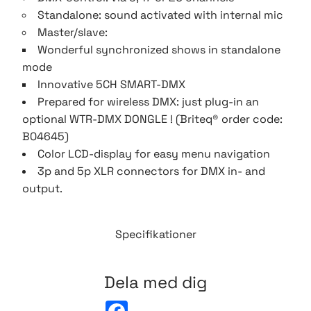
Standalone: sound activated with internal mic
Master/slave:
Wonderful synchronized shows in standalone
mode
Innovative 5CH SMART-DMX
Prepared for wireless DMX: just plug-in an
optional WTR-DMX DONGLE ! (Briteq® order code:
B04645)
Color LCD-display for easy menu navigation
3p and 5p XLR connectors for DMX in- and
output.
Specifikationer
Dela med dig
F