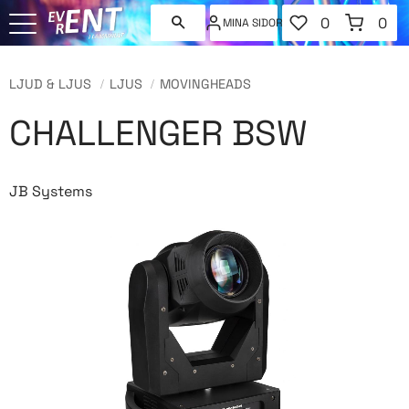
FAVORITER
KUNDVAGN
0
0
MINA SIDOR
ANTAL FAVORI
ANT
Meny
LJUD & LJUS
LJUS
MOVINGHEADS
CHALLENGER BSW
JB Systems