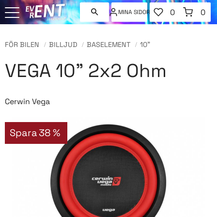
FAVORITER
KUNDVAGN
0
0
MINA SIDOR
ANTAL FAVORI
ANT
Meny
FÖR BILEN
BILLJUD
BASELEMENT
10"
VEGA 10" 2x2 Ohm
Cerwin Vega
Spara
38
%