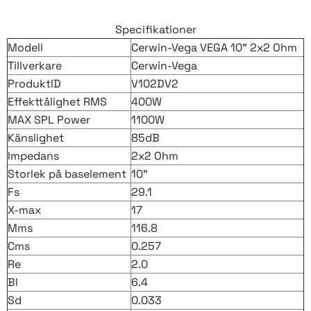
Specifikationer
Modell
Cerwin-Vega VEGA 10" 2x2 Ohm
Tillverkare
Cerwin-Vega
ProduktID
V102DV2
Effekttålighet RMS
400W
MAX SPL Power
1100W
Känslighet
85dB
Impedans
2x2 Ohm
Storlek på baselement
10"
Fs
29.1
X-max
17
Mms
116.8
Cms
0.257
Re
2.0
Bl
6.4
Sd
0.033