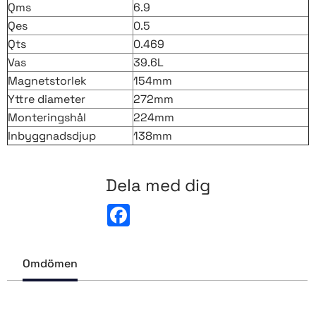
Qms
6.9
Qes
0.5
Qts
0.469
Vas
39.6L
Magnetstorlek
154mm
Yttre diameter
272mm
Monteringshål
224mm
Inbyggnadsdjup
138mm
Dela med dig
F
a
c
e
b
Omdömen
o
o
k