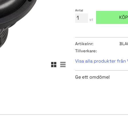
Antal
KÖP
st
Artikelnr
BLA
Tillverkare
Visa alla produkter från 
Rutnätsvy
Listvy
Ge ett omdöme!