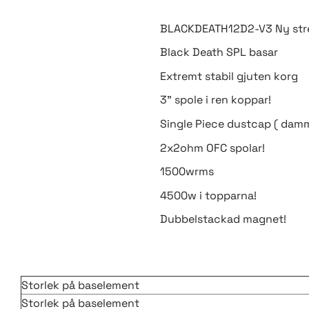
BLACKDEATH12D2-V3 Ny stre
Black Death SPL basar
Extremt stabil gjuten korg
3" spole i ren koppar!
Single Piece dustcap ( damm
2x2ohm OFC spolar!
1500wrms
4500w i topparna!
Dubbelstackad magnet!
Storlek på baselement
Storlek på baselement