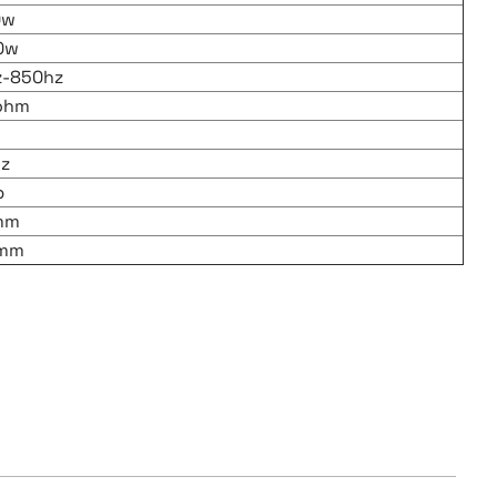
0w
0w
z-850hz
ohm
z
b
mm
mm