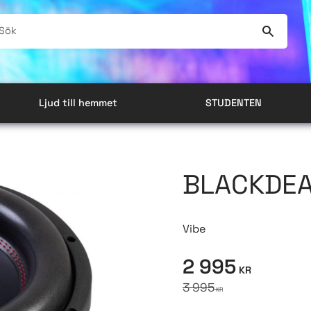
Ljud till hemmet
STUDENTEN
BLACKDEA
Vibe
Nedsatt pris:
2 995
KR
Ordinarie pris:
3 995
KR