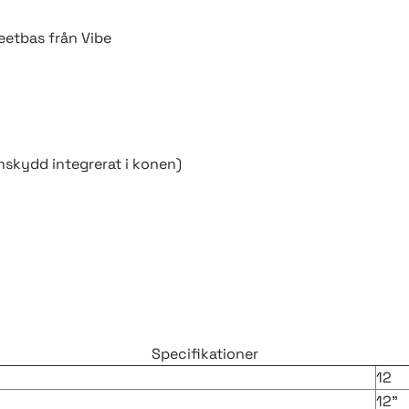
etbas från Vibe
skydd integrerat i konen)
Specifikationer
12
12"