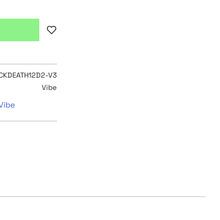
Lägg till i favoriter
CKDEATH12D2-V3
Vibe
Vibe