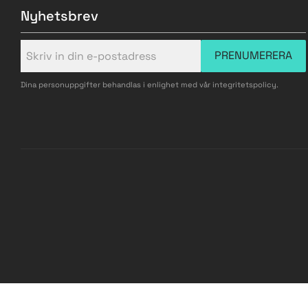
Nyhetsbrev
PRENUMERERA
Dina personuppgifter behandlas i enlighet med vår
integritetspolicy
.