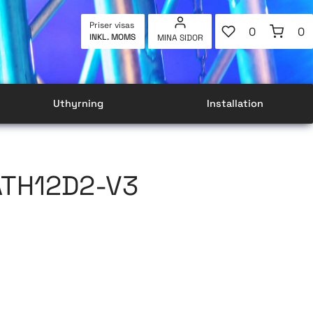
FAVORITER
KUNDVAG
Priser visas
0
0
INKL. MOMS
MINA SIDOR
ANTAL FAVOR
AN
Uthyrning
Installation
TH12D2-V3