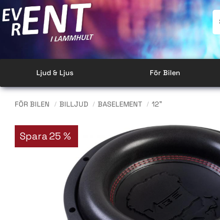
Ljud & Ljus
För Bilen
FÖR BILEN
BILLJUD
BASELEMENT
12"
Spara
25
%