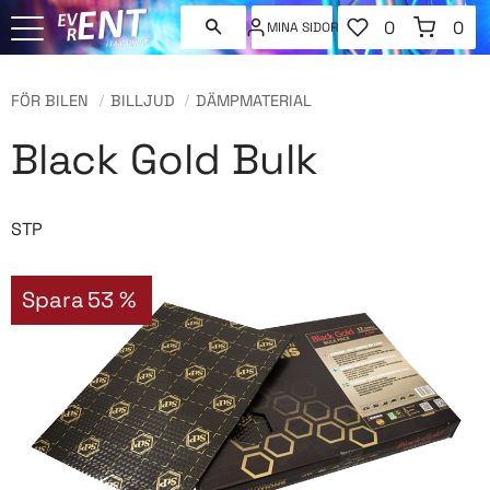
FAVORITER
KUNDVAGN
0
0
MINA SIDOR
ANTAL FAVORI
ANT
Meny
FÖR BILEN
BILLJUD
DÄMPMATERIAL
Black Gold Bulk
STP
Spara
53
%