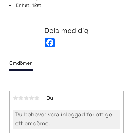
Enhet: 12st
Dela med dig
F
a
c
e
b
Omdömen
o
o
k
Du