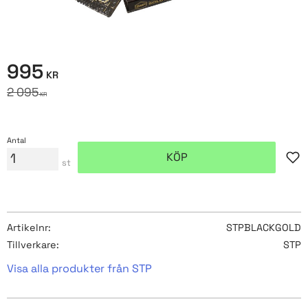
Nedsatt pris:
995
KR
Ordinarie pris:
2 095
KR
Antal
KÖP
Lägg
st
Artikelnr
STPBLACKGOLD
Tillverkare
STP
Visa alla produkter från STP