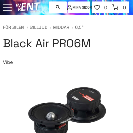
FAVORITER
KUNDVAGN
0
0
MINA SIDOR
ANTAL FAVORI
ANT
Meny
FÖR BILEN
BILLJUD
MIDDAR
6,5"
Black Air PRO6M
Vibe