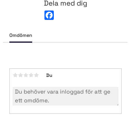
Dela med dig
F
a
c
e
b
Omdömen
o
o
k
Du