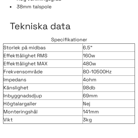
38mm talspole
Tekniska data
Specifikationer
Storlek på midbas
6.5"
Effekttålighet RMS
160w
Effekttålighet MAX
480w
Frekvensområde
80-10500Hz
Impedans
4ohm
Känslighet
98db
Inbyggnadsdjup
69mm
Högtalargaller
Nej
Monteringshål
141mm
Vikt
3kg