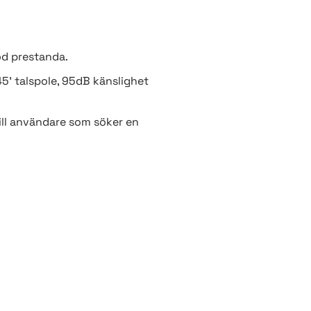
god prestanda.
45' talspole, 95dB känslighet
ill användare som söker en