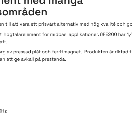
ement med många
sområden
n till att vara ett prisvärt alternativ med hög kvalité och 
/2' högtalarelement för midbas applikationer. 6FE200 har 1,
att.
rg av pressad plåt och ferritmagnet. Produkten är riktad t
n att ge avkall på prestanda.
0Hz