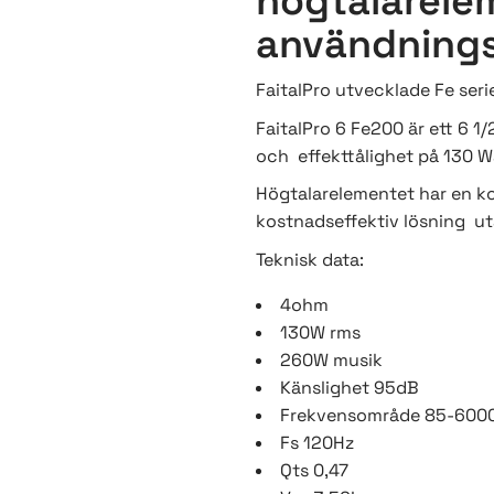
högtalarel
användning
FaitalPro utvecklade Fe serie
FaitalPro 6 Fe200 är ett 6 1
och effekttålighet på 130 W
Högtalarelementet har en ko
kostnadseffektiv lösning uta
Teknisk data:
4ohm
130W rms
260W musik
Känslighet 95dB
Frekvensområde 85-600
Fs 120Hz
Qts 0,47