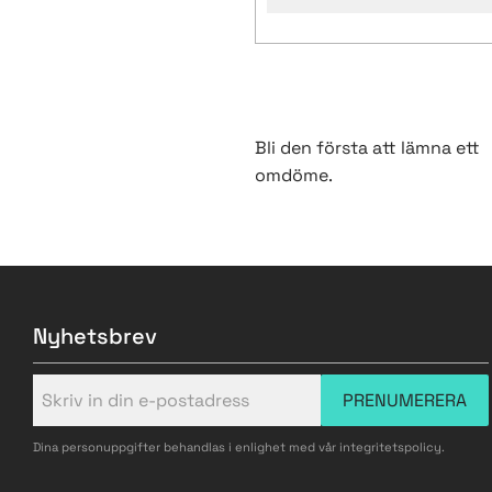
Bli den första att lämna ett
omdöme.
Nyhetsbrev
PRENUMERERA
Dina personuppgifter behandlas i enlighet med vår
integritetspolicy
.