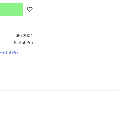
Lägg till i favoriter
6FE2004
Faital Pro
Faital Pro