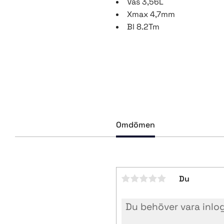
Vas 3,56L
Xmax 4,7mm
Bl 8.2Tm
Omdömen
Du