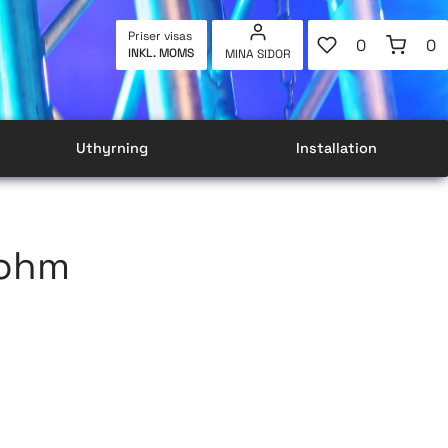
FAVORITER
KUNDVAG
Priser visas
0
0
INKL. MOMS
MINA SIDOR
ANTAL FAVOR
AN
Uthyrning
Installation
ohm