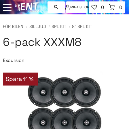
FAVORITER
KUNDVAGN
0
0
MINA SIDOR
ANTAL FAVORI
ANT
Meny
FÖR BILEN
BILLJUD
SPL KIT
8" SPL KIT
6-pack XXXM8
Excursion
Spara
11
%