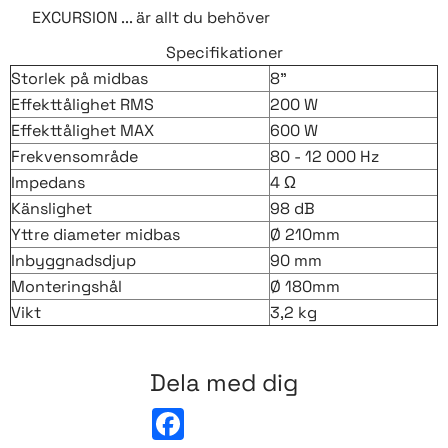
EXCURSION ... är allt du behöver
Specifikationer
Storlek på midbas
8"
Effekttålighet RMS
200 W
Effekttålighet MAX
600 W
Frekvensområde
80 - 12 000 Hz
Impedans
4 Ω
Känslighet
98 dB
Yttre diameter midbas
Ø 210mm
Inbyggnadsdjup
90 mm
Monteringshål
Ø 180mm
Vikt
3,2 kg
Dela med dig
F
a
c