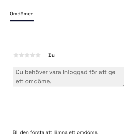
e
b
Omdömen
o
o
k
Du
Bli den första att lämna ett omdöme.