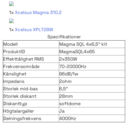
1x
Xcelsus Magma 310.2
1x
Xcelsus XPLT28W
Specifikationer
Modell
Magma SQL 4x6,5" kit
ProduktID
MagmaSQL4x65
Effekttålighet RMS
2x350W
Frekvensområde
70-20000Hz
Känslighet
96dB/1w
Impedans
2ohm
Storlek mid-bas
6,5"
Storlek diskant
28mm
Diskanttyp
softdome
Högtalargaller
Ja
Delningsfrekvens
4000Hz