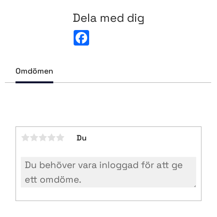
Dela med dig
F
a
c
e
b
Omdömen
o
o
k
Du