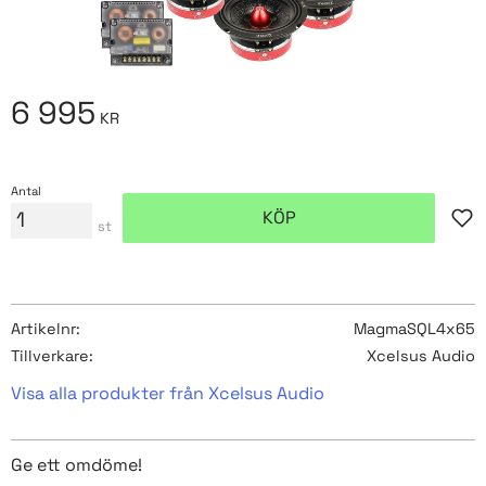
6 995
KR
Antal
KÖP
Lägg
st
Artikelnr
MagmaSQL4x65
Tillverkare
Xcelsus Audio
Visa alla produkter från Xcelsus Audio
Ge ett omdöme!