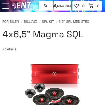
FAVORITER
KUNDVAGN
0
0
MINA SIDOR
ANTAL FAVORI
ANT
Meny
FÖR BILEN
BILLJUD
SPL KIT
6,5" SPL MED STEG
4x6,5" Magma SQL
Xcelsus