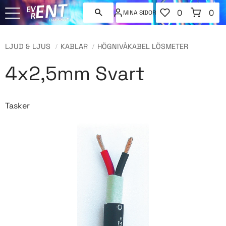
FAVORITER
KUNDVAGN
0
0
MINA SIDOR
ANTAL FAVORI
ANT
Meny
LJUD & LJUS
KABLAR
HÖGNIVÅKABEL LÖSMETER
4x2,5mm Svart
Tasker