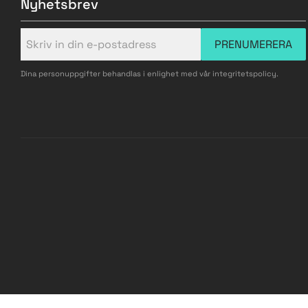
Nyhetsbrev
PRENUMERERA
Dina personuppgifter behandlas i enlighet med vår
integritetspolicy
.