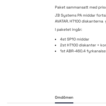
Paket sammansatt med prisvä
JB Systems PA middar fortsät
AVATAR. HT100 diskanterna ga
I paketet ingår:
4st
SP10
middar
2st
HT100
diskanter + ko
1st
ABR-460.4
fyrkanalss
Omdömen