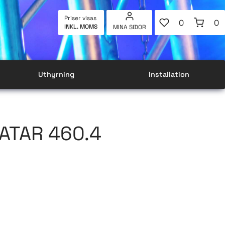
FAVORITER
KUNDVAG
Priser visas
0
0
INKL. MOMS
MINA SIDOR
ANTAL FAVOR
AN
Uthyrning
Installation
VATAR 460.4