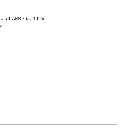
tglatt ABR-460.4 från
z