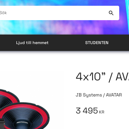
Ljud till hemmet
STUDENTEN
4x10" / A
JB Systems / AVATAR
3 495
KR