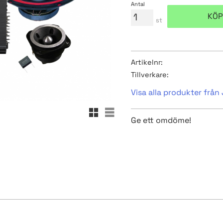
Antal
KÖP
st
Artikelnr
Tillverkare
Visa alla produkter frå
Rutnätsvy
Listvy
Ge ett omdöme!