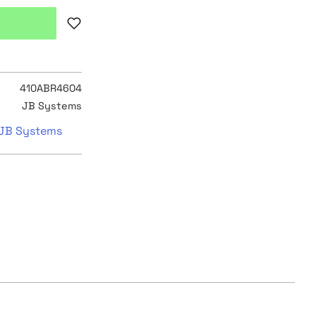
Lägg till i favoriter
410ABR4604
JB Systems
n JB Systems