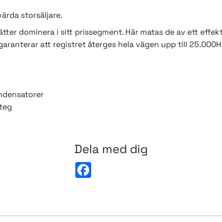
rda storsäljare.
ter dominera i sitt prissegment. Här matas de av ett effek
ranterar att registret återges hela vägen upp till 25.000H
ndensatorer
teg
Dela med dig
F
a
c
e
b
o
o
k