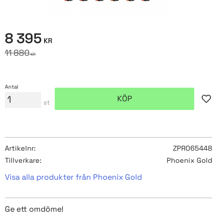
Nedsatt pris:
8 395
KR
Ordinarie pris:
11 880
KR
Antal
KÖP
Lägg
st
Artikelnr
ZPRO65448
Tillverkare
Phoenix Gold
Visa alla produkter från Phoenix Gold
Ge ett omdöme!