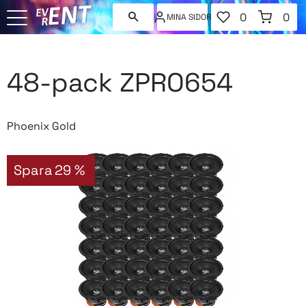
FAVORITER
KUNDVAGN
0
0
MINA SIDOR
ANTAL FAVORI
ANT
Meny
48-pack ZPRO654
Phoenix Gold
Spara
29
%