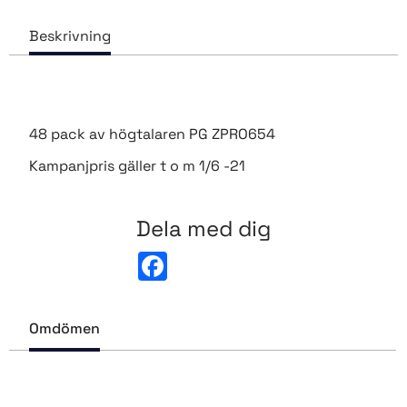
48 pack av högtalaren PG ZPRO654
Kampanjpris gäller t o m 1/6 -21
Dela med dig
F
a
c
e
b
Omdömen
o
o
k