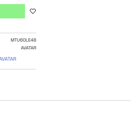
Lägg till i favoriter
MTU60LE48
AVATAR
 AVATAR