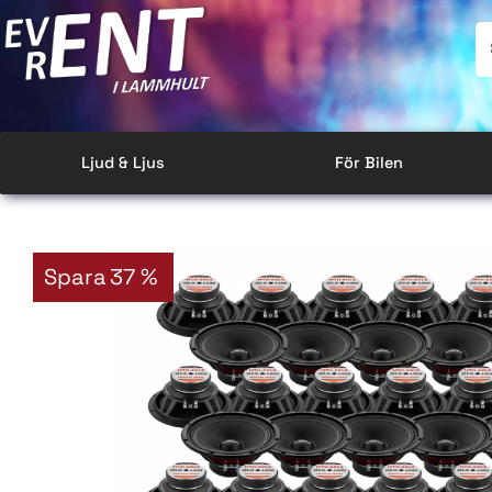
Ljud & Ljus
För Bilen
Spara
37
%