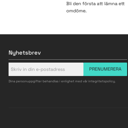
Bli den första att lämna ett
omdöme.
Nyhetsbrev
PRENUMERERA
Dina personuppgifter behandlas i enlighet med vår
integritetspolicy
.