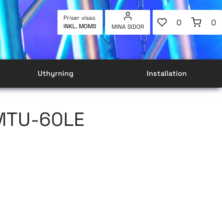
FAVORITER
KUNDVAG
Priser visas
0
0
INKL. MOMS
MINA SIDOR
ANTAL FAVOR
AN
Uthyrning
Installation
MTU-60LE