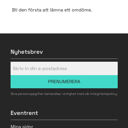
Bli den första att lämna ett omdöme.
Nyhetsbrev
PRENUMERERA
Dina personuppgifter behandlas i enlighet med vår
integritetspolicy
.
Eventrent
Mina sidor