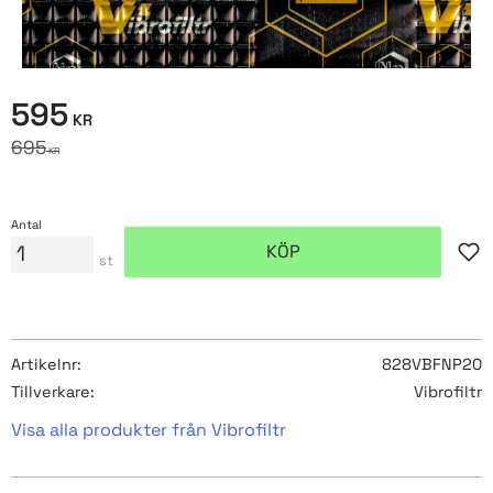
Nedsatt pris:
595
KR
Ordinarie pris:
695
KR
Antal
KÖP
Lägg
st
Artikelnr
828VBFNP20
Tillverkare
Vibrofiltr
Visa alla produkter från Vibrofiltr