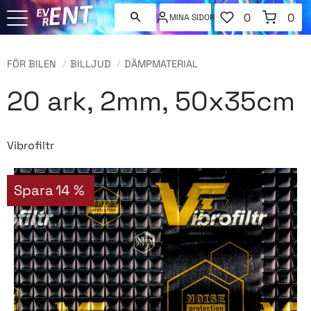
FAVORITER
KUNDVAGN
0
0
MINA SIDOR
ANTAL FAVORI
ANT
Meny
FÖR BILEN
BILLJUD
DÄMPMATERIAL
20 ark, 2mm, 50x35cm
Vibrofiltr
Spara
14
%