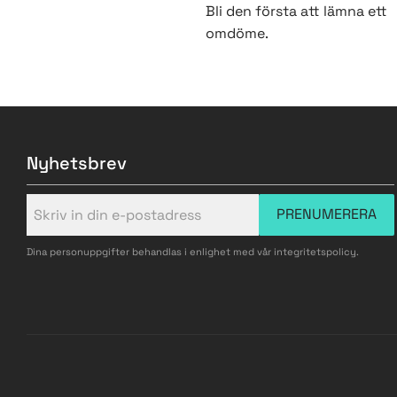
Bli den första att lämna ett
omdöme.
Nyhetsbrev
PRENUMERERA
Dina personuppgifter behandlas i enlighet med vår
integritetspolicy
.