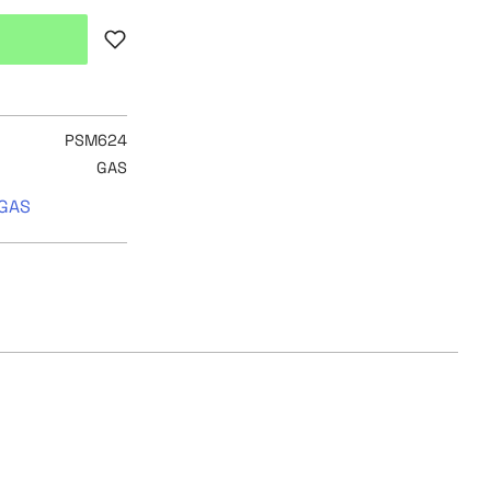
Lägg till i favoriter
PSM624
GAS
 GAS