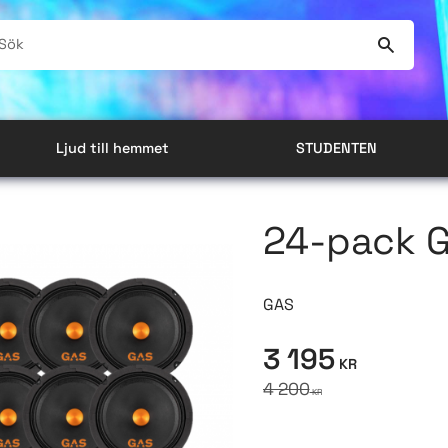
Ljud till hemmet
STUDENTEN
24-pack 
GAS
Nedsatt pris:
3 195
KR
Ordinarie pris:
4 200
KR