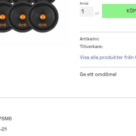
Antal
KÖP
st
Artikelnr
Tillverkare
Visa alla produkter från
Ge ett omdöme!
 PSM6
-21