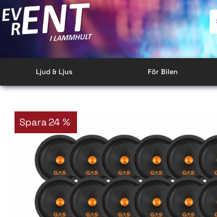
Ljud & Ljus
För Bilen
Spara
24
%