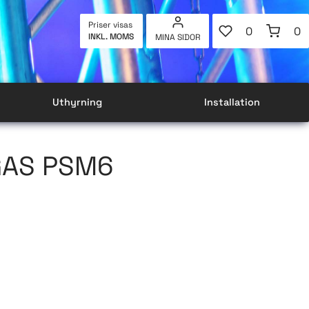
FAVORITER
KUNDVAG
Priser visas
0
0
INKL. MOMS
MINA SIDOR
ANTAL FAVOR
AN
Uthyrning
Installation
GAS PSM6