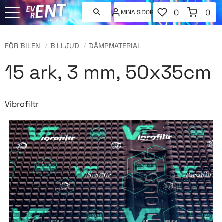
FAVORITER
KUNDVAGN
0
0
MINA SIDOR
ANTAL FAVORI
ANT
Meny
FÖR BILEN
BILLJUD
DÄMPMATERIAL
15 ark, 3 mm, 50x35cm
Vibrofiltr