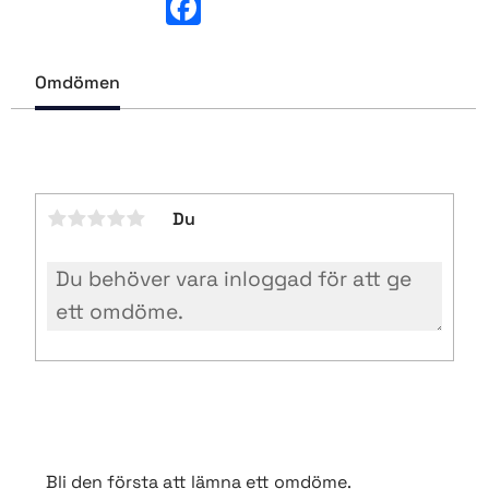
a
c
e
b
Omdömen
o
o
k
Du
Bli den första att lämna ett omdöme.