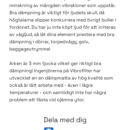
minskning av mängden vibrationer som uppstår.
Bra dämpning är viktigt för ljudets skull, då
högtalarna slipper konkurrera med övrigt buller i
fordonet. Du har ju inte köpt ljud för att irriteras
av vägljud, så låt dina element prestera med bra
dämpning i dörrar, torpedvägg, golv,
baggageutrymme!
Arken är 3 mm tjocka vilket ger riktigt bra
dämpning! Ingenjörerna på Vibrofilter har
utvecklat en en dämpmatta av hög kvalité som
också är lätt arbeta med - även i lägre
temperaturer - och samtidigt inte har några
problem att fästa vid ojämna ytor.
Dela med dig
F