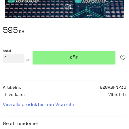
595
KR
Antal
KÖP
Lägg
st
Artikelnr
828VBFNP30
Tillverkare
Vibrofiltr
Visa alla produkter från Vibrofiltr
Ge ett omdöme!