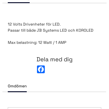
12 Volts Drivenheter för LED.
Passar till både JB Systems LED och KOROLED
Max belastning: 12 Watt / 1 AMP
Dela med dig
F
a
c
e
b
Omdömen
o
o
k