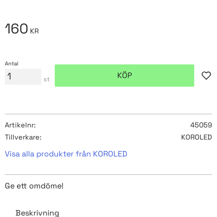
160
KR
Antal
KÖP
Lägg
st
Artikelnr
45059
Tillverkare
KOROLED
Visa alla produkter från KOROLED
Ge ett omdöme!