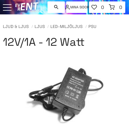
FAVORITER
KUNDVAGN
0
0
MINA SIDOR
ANTAL FAVORI
ANT
Meny
LJUD & LJUS
LJUS
LED-MILJÖLJUS
PSU
12V/1A - 12 Watt