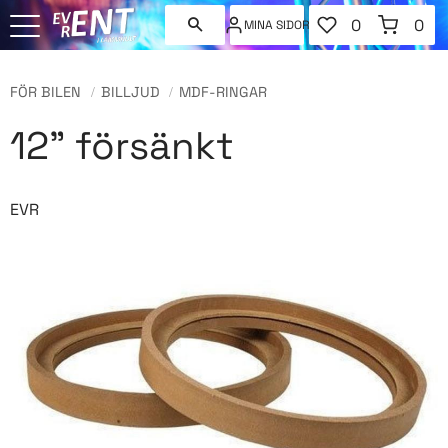
FAVORITER
KUNDVAGN
0
0
MINA SIDOR
ANTAL FAVORI
ANT
Meny
FÖR BILEN
BILLJUD
MDF-RINGAR
12" försänkt
EVR