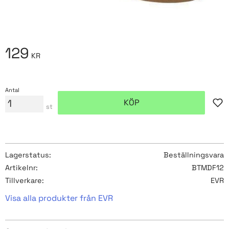
129
KR
Antal
KÖP
Lägg
st
Lagerstatus
Beställningsvara
Artikelnr
BTMDF12
Tillverkare
EVR
Visa alla produkter från EVR