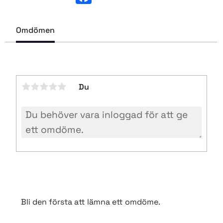
c
e
b
Omdömen
o
o
k
Du
Bli den första att lämna ett omdöme.