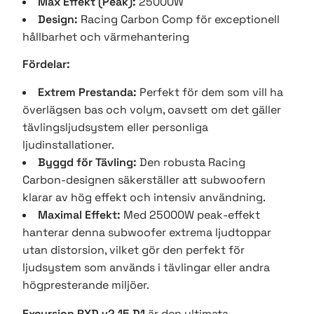
Max Effekt (Peak):
25000W
Design:
Racing Carbon Comp för exceptionell
hållbarhet och värmehantering
Fördelar:
Extrem Prestanda:
Perfekt för dem som vill ha
överlägsen bas och volym, oavsett om det gäller
tävlingsljudsystem eller personliga
ljudinstallationer.
Byggd för Tävling:
Den robusta Racing
Carbon-designen säkerställer att subwoofern
klarar av hög effekt och intensiv användning.
Maximal Effekt:
Med 25000W peak-effekt
hanterar denna subwoofer extrema ljudtoppar
utan distorsion, vilket gör den perfekt för
ljudsystem som används i tävlingar eller andra
högpresterande miljöer.
Excursion RXD.v2 15 D1
är den ultimata