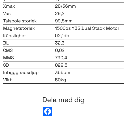
Xmax
28/56mm
Vas
29,2
Talspole storlek
99,8mm
Magnetstorlek
1500oz Y35 Dual Stack Motor
Känslighet
92,1db
BL
32,3
CMS
0,02
MMS
790,4
SD
829,5
Inbyggnadsdjup
355cm
Vikt
50kg
Dela med dig
F
a
c
e