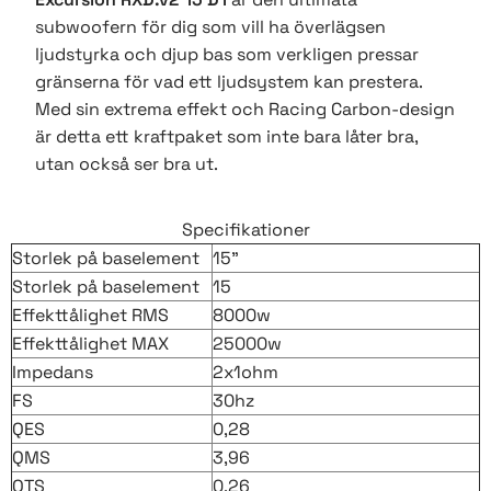
subwoofern för dig som vill ha överlägsen
ljudstyrka och djup bas som verkligen pressar
gränserna för vad ett ljudsystem kan prestera.
Med sin extrema effekt och Racing Carbon-design
är detta ett kraftpaket som inte bara låter bra,
utan också ser bra ut.
Specifikationer
Storlek på baselement
15"
Storlek på baselement
15
Effekttålighet RMS
8000w
Effekttålighet MAX
25000w
Impedans
2x1ohm
FS
30hz
QES
0,28
QMS
3,96
QTS
0,26