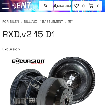
FAVORITER
KUNDVAGN
0
0
MINA SIDOR
ANTAL FAVORI
ANT
Meny
FÖR BILEN
BILLJUD
BASELEMENT
15"
RXD.v2 15 D1
Excursion