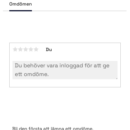
b
Omdömen
o
o
k
Du
Bli den första att lämna ett omdöme.