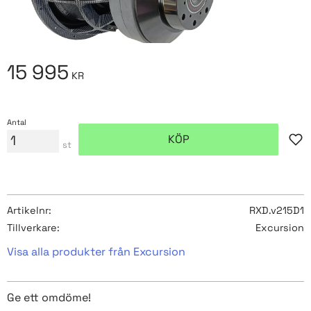
15 995
KR
Antal
KÖP
Lägg
st
Artikelnr
RXD.v215D1
Tillverkare
Excursion
Visa alla produkter från Excursion
Ge ett omdöme!